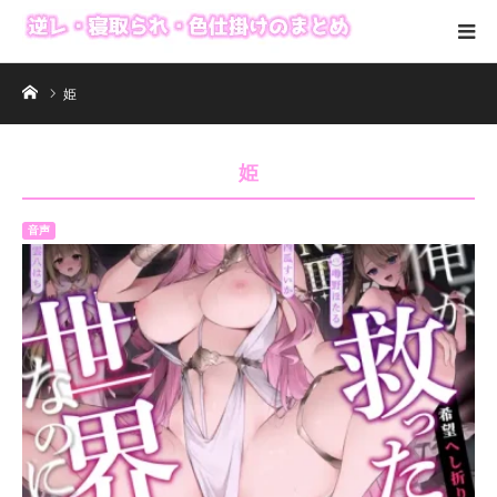
ホーム
姫
姫
音声